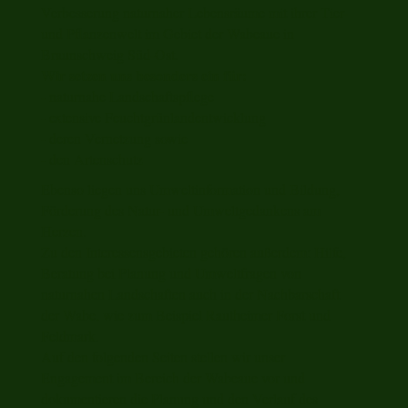
Verbesserung naturnaher Lebensräume mit ihrer Tier-
und Pflanzenwelt im Gebiet der Wabeaue in
Braunschweig Süd-Ost.
Wir setzen uns besonders ein für:
- naturnahe Landschaftspflege
- extensive Feuchtgrünlandentwicklung
- deren Vernetzung sowie
- den Artenschutz
Ebenso liegen uns Umwelt­information und Bildung,
Förderung des Natur- und Umweltgedankens am
Herzen.
Zu den Interessensgebieten gehören außerdem: Hilfe,
Beratung bei Planung und Umweltfragen von
naturnahen Landschaften auch in der Nachbarschaft
der Wabe, wie zum Beispiel Rautheimer Forst und
Feldmark.
Auf den folgenden Seiten stellen wir unser
Engagement im Bereich der Wabeaue vor und
dokumentieren die Planung und den Verlauf des