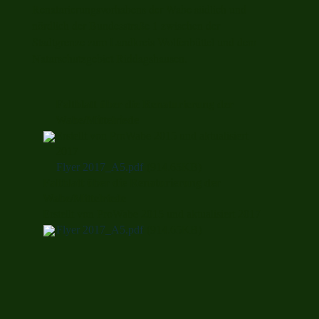
Renaturierungsvorhabens der Wabe südlich und
nördlich der Bundesstraße 1 zwischen der
Stadtgrenze zum Landkreis Wolfenbüttel und dem
Naturschutzgebiet Riddagshausen.
Faltblatt über die Renaturierung der
Wabe/Mittelriede
Erstellt von ProWabe 2015 und aktualisiert
2017
Flyer 2017_A5.pdf
(914.65KB)
Faltblatt über die Renaturierung der
Wabe/Mittelriede
Erstellt von ProWabe 2015 und aktualisiert 2017
Flyer 2017_A5.pdf
(914.65KB)