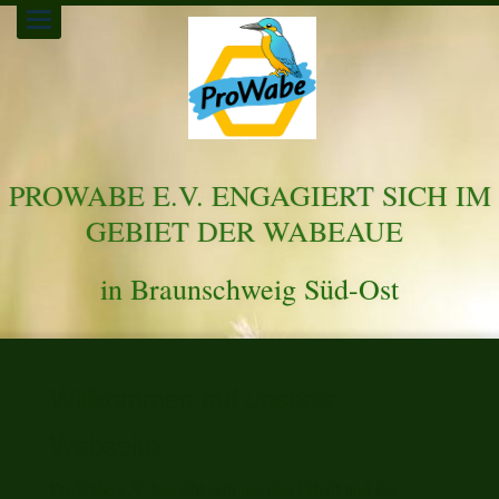
Toggle
navigation
PROWABE E.V. ENGAGIERT SICH IM
GEBIET DER WABEAUE
in Braunschweig Süd-Ost
Willkommen auf unserer
Webseite
ProWabe e.V. bemüht sich um den Erhalt und die