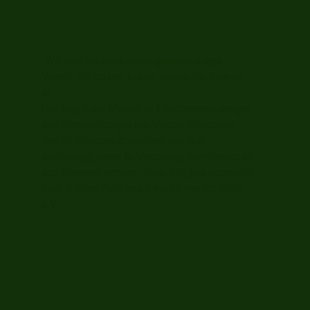
Wir sind ein anerkannter gemeinnütziger
Verein, wir streben keinen materiellen Gewinn
an.
Die Mitglieder können an Hauptversammlungen
und Veranstaltungen des Vereins teilnehmen,
dort ihr Stimmrecht ausüben und sich
unabhängig davon in Vereinsangelegenheiten an
den Vorstand wenden. Jedes Mitglied unterstützt
nach Kräften Ziele und Zwecke von ProWabe
e.V.